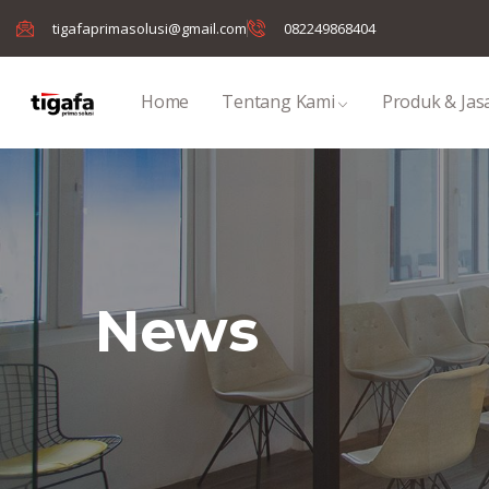
tigafaprimasolusi@gmail.com
082249868404
Home
Tentang Kami
Produk & Jas
News