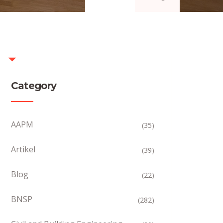
Category
AAPM
(35)
Artikel
(39)
Blog
(22)
BNSP
(282)