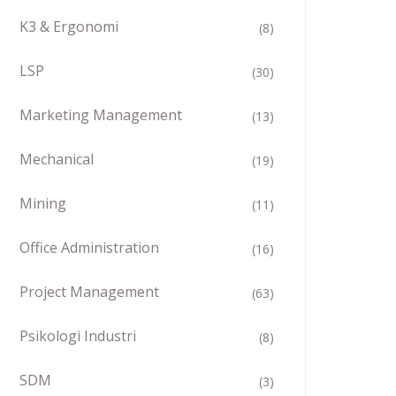
K3 & Ergonomi
(8)
LSP
(30)
Marketing Management
(13)
Mechanical
(19)
Mining
(11)
Office Administration
(16)
Project Management
(63)
Psikologi Industri
(8)
SDM
(3)