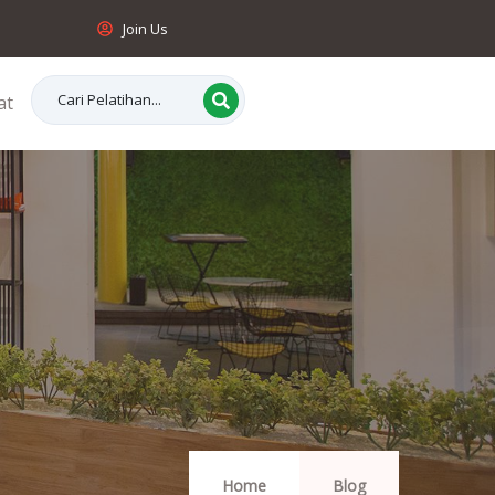
Join Us
at
Home
Blog