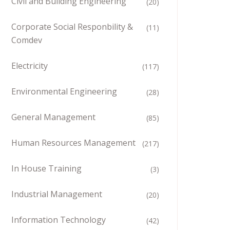
Civil and Building Engineering
(20)
Corporate Social Responbility &
(11)
Comdev
Electricity
(117)
Environmental Engineering
(28)
General Management
(85)
Human Resources Management
(217)
In House Training
(3)
Industrial Management
(20)
Information Technology
(42)