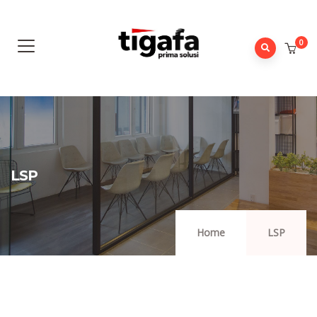
0
LSP
Home
LSP