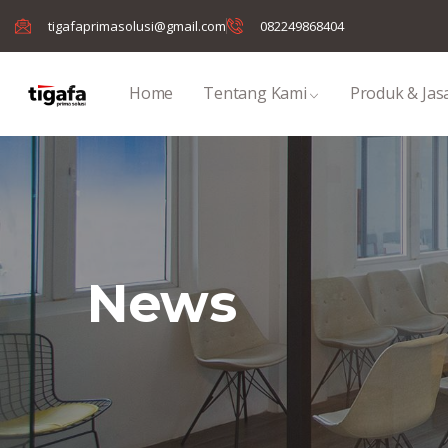
tigafaprimasolusi@gmail.com
082249868404
Home
Tentang Kami
Produk & Jas
News