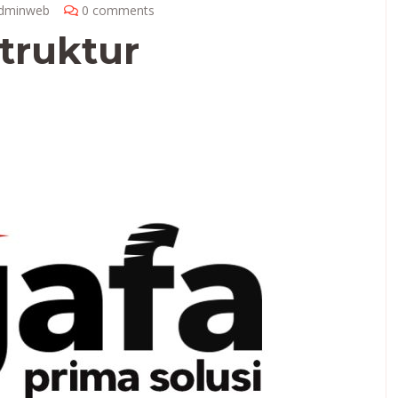
adminweb
0 comments
struktur