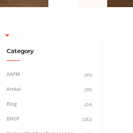
Category
AAPM
(35)
Artikel
(39)
Blog
(24)
BNSP
(282)