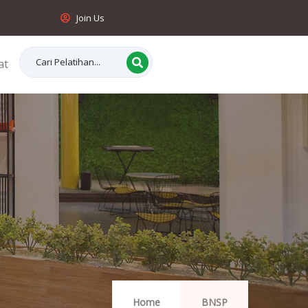
Join Us
at
Home
BNSP