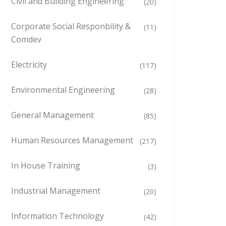
Civil and Building Engineering
(20)
Corporate Social Responbility &
(11)
Comdev
Electricity
(117)
Environmental Engineering
(28)
General Management
(85)
Human Resources Management
(217)
In House Training
(3)
Industrial Management
(20)
Information Technology
(42)