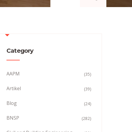
Category
AAPM
(35)
Artikel
(39)
Blog
(24)
BNSP
(282)