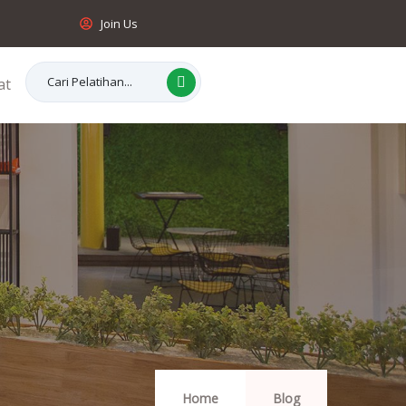
Join Us
at
Home
Blog