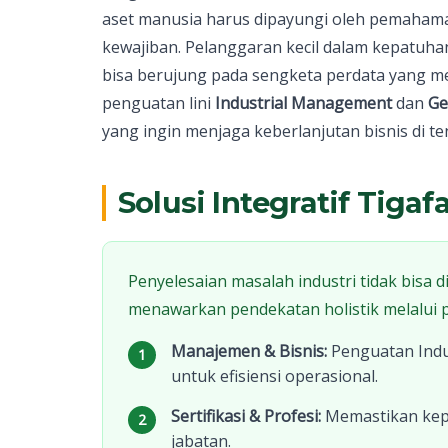
aset manusia harus dipayungi oleh pemaha
kewajiban. Pelanggaran kecil dalam kepatuh
bisa berujung pada sengketa perdata yang m
penguatan lini
Industrial Management
dan
Ge
yang ingin menjaga keberlanjutan bisnis di t
Solusi Integratif Tigaf
Penyelesaian masalah industri tidak bisa d
menawarkan pendekatan holistik melalui pe
Manajemen & Bisnis:
Penguatan Ind
1
untuk efisiensi operasional.
Sertifikasi & Profesi:
Memastikan kepa
2
jabatan.