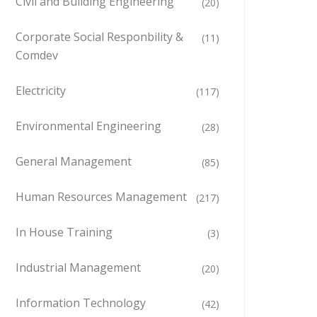
Civil and Building Engineering
(20)
Corporate Social Responbility &
(11)
Comdev
Electricity
(117)
Environmental Engineering
(28)
General Management
(85)
Human Resources Management
(217)
In House Training
(3)
Industrial Management
(20)
Information Technology
(42)