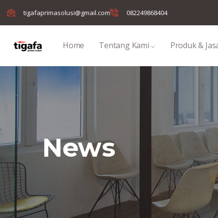
tigafaprimasolusi@gmail.com
082249868404
Home
Tentang Kami
Produk & Jas
News