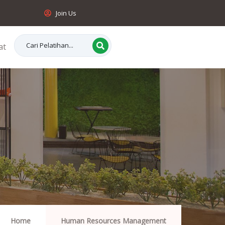
Join Us
at
Home
Human Resources Management