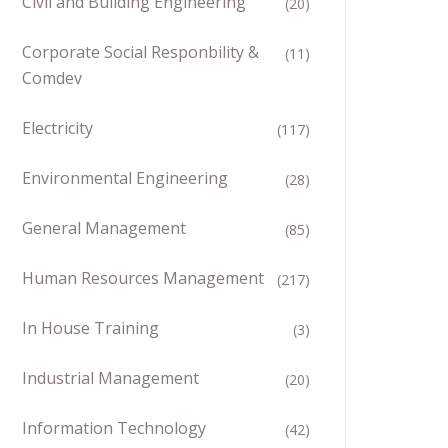
Civil and Building Engineering
(20)
Corporate Social Responbility &
(11)
Comdev
Electricity
(117)
Environmental Engineering
(28)
General Management
(85)
Human Resources Management
(217)
In House Training
(3)
Industrial Management
(20)
Information Technology
(42)