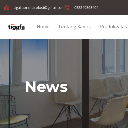
tigafaprimasolusi@gmail.com
082249868404
Home
Tentang Kami
Produk & Jas
News