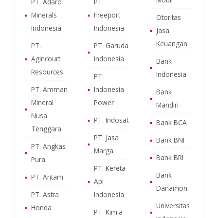
PT. Adaro
PT.
▪
Minerals
▪
Freeport
Otoritas
Indonesia
Indonesia
▪
Jasa
Keuangan
PT.
PT. Garuda
▪
▪
Agincourt
Indonesia
Bank
▪
Resources
Indonesia
PT.
PT. Amman
▪
Indonesia
Bank
▪
Mineral
Power
Mandiri
▪
Nusa
▪
PT. Indosat
▪
Bank BCA
Tenggara
PT. Jasa
▪
Bank BNI
▪
PT. Angkas
Marga
▪
▪
Bank BRI
Pura
PT. Kereta
Bank
▪
PT. Antam
▪
Api
▪
Danamon
PT. Astra
Indonesia
Universitas
▪
Honda
PT. Kimia
▪