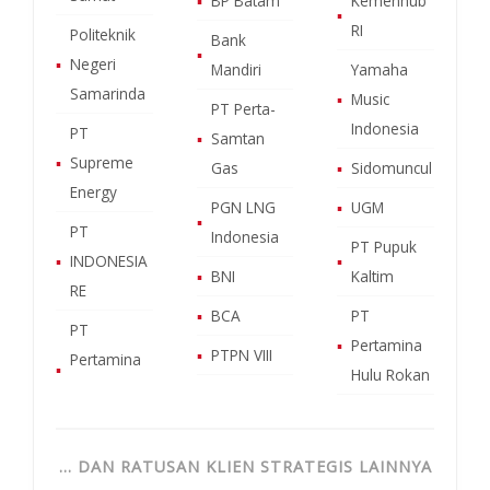
▪
BP Batam
Kemenhub
▪
RI
Politeknik
Bank
▪
▪
Negeri
Mandiri
Yamaha
Samarinda
▪
Music
PT Perta-
Indonesia
PT
▪
Samtan
▪
Supreme
Gas
▪
Sidomuncul
Energy
PGN LNG
▪
UGM
▪
PT
Indonesia
PT Pupuk
▪
INDONESIA
▪
▪
BNI
Kaltim
RE
▪
BCA
PT
PT
▪
Pertamina
▪
PTPN VIII
Pertamina
▪
Hulu Rokan
… DAN RATUSAN KLIEN STRATEGIS LAINNYA