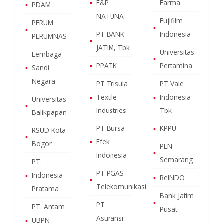
▪
E&P
Farma
▪
PDAM
NATUNA
Fujifilm
PERUM
▪
▪
PT BANK
Indonesia
PERUMNAS
▪
JATIM, Tbk
Universitas
Lembaga
▪
▪
PPATK
Pertamina
▪
Sandi
Negara
PT Trisula
PT Vale
▪
Textile
▪
Indonesia
Universitas
▪
Industries
Tbk
Balikpapan
PT Bursa
▪
KPPU
RSUD Kota
▪
▪
Efek
Bogor
PLN
▪
Indonesia
Semarang
PT.
PT PGAS
▪
Indonesia
▪
ReINDO
▪
Telekomunikasi
Pratama
Bank Jatim
▪
PT
PT. Antam
Pusat
Asuransi
▪
UBPN