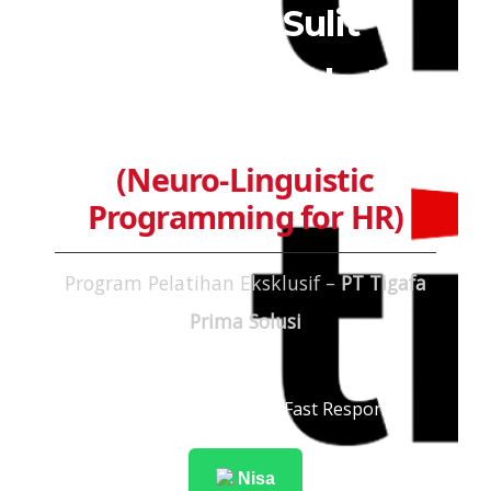
Perilaku Sulit
dengan Pendekatan
NLP
(Neuro-Linguistic
Programming for HR)
Program Pelatihan Eksklusif –
PT Tigafa
Prima Solusi
Konsultasi Pendaftaran (Fast Response):
Nisa