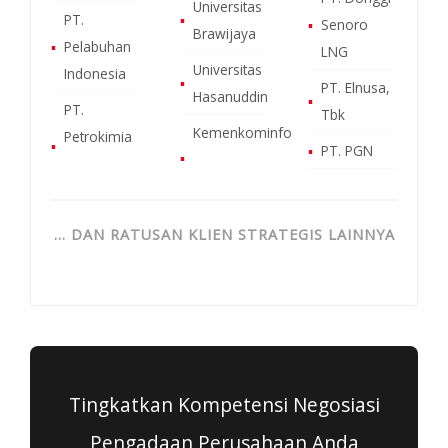
Universitas
PT.
▪
▪
Senoro
Brawijaya
▪
Pelabuhan
LNG
Universitas
Indonesia
▪
PT. Elnusa,
Hasanuddin
▪
PT.
Tbk
Kemenkominfo
Petrokimia
▪
▪
PT. PGN
▪
… DAN RATUSAN KLIEN STRATEGIS LAINNYA
Tingkatkan Kompetensi Negosiasi
Pengadaan Perusahaan Anda