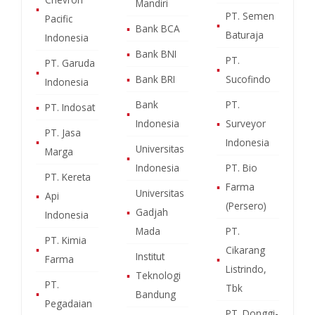
Mandiri
▪
PT. Semen
Pacific
▪
▪
Bank BCA
Baturaja
Indonesia
▪
Bank BNI
PT.
PT. Garuda
▪
▪
▪
Bank BRI
Sucofindo
Indonesia
Bank
PT.
▪
PT. Indosat
▪
Indonesia
▪
Surveyor
PT. Jasa
▪
Indonesia
Universitas
Marga
▪
Indonesia
PT. Bio
PT. Kereta
▪
Farma
Universitas
▪
Api
(Persero)
▪
Gadjah
Indonesia
Mada
PT.
PT. Kimia
▪
Cikarang
Institut
Farma
▪
Listrindo,
▪
Teknologi
PT.
Tbk
▪
Bandung
Pegadaian
PT. Donggi-