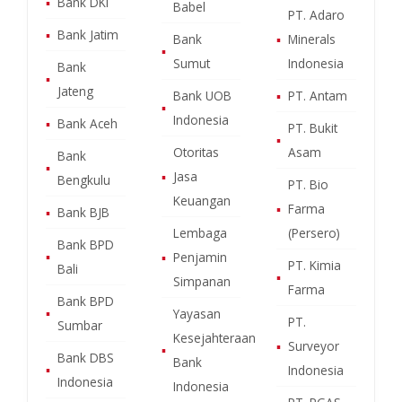
▪
Bank DKI
Babel
PT. Adaro
▪
Bank Jatim
Bank
▪
Minerals
▪
Sumut
Indonesia
Bank
▪
Jateng
Bank UOB
▪
PT. Antam
▪
Indonesia
▪
Bank Aceh
PT. Bukit
▪
Otoritas
Asam
Bank
▪
▪
Jasa
Bengkulu
PT. Bio
Keuangan
▪
Farma
▪
Bank BJB
Lembaga
(Persero)
Bank BPD
▪
▪
Penjamin
PT. Kimia
Bali
▪
Simpanan
Farma
Bank BPD
▪
Yayasan
PT.
Sumbar
Kesejahteraan
▪
Surveyor
▪
Bank DBS
Bank
▪
Indonesia
Indonesia
Indonesia