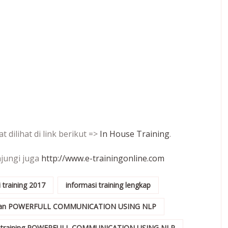
 dilihat di link berikut =>
In House Training
.
njungi juga
http://www.e-trainingonline.com
 training 2017
informasi training lengkap
ihan POWERFULL COMMUNICATION USING NLP
training POWERFULL COMMUNICATION USING NLP