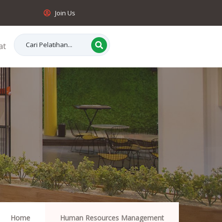
Join Us
at
Home
Human Resources Management