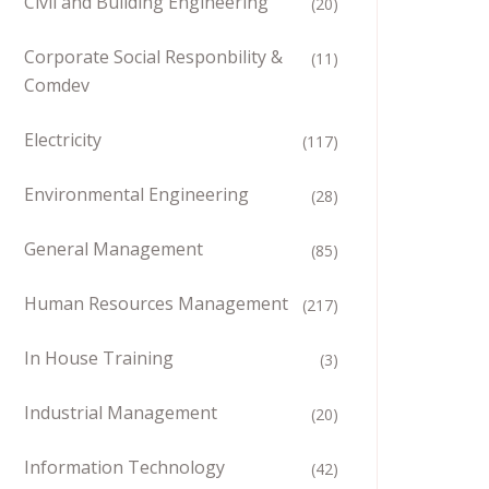
Civil and Building Engineering
(20)
Corporate Social Responbility &
(11)
Comdev
Electricity
(117)
Environmental Engineering
(28)
General Management
(85)
Human Resources Management
(217)
In House Training
(3)
Industrial Management
(20)
Information Technology
(42)