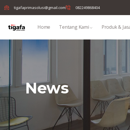
tigafaprimasolusi@gmail.com
082249868404
Home
Tentang Kami
Produk & Jas
News