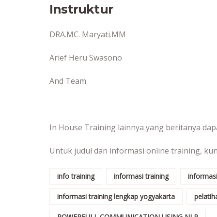
Instruktur
DRA.MC. Maryati.MM
Arief Heru Swasono
And Team
In House Training lainnya yang beritanya dapat
Untuk judul dan informasi online training, ku
info training
informasi training
informasi
informasi training lengkap yogyakarta
pelat
POWERFULL COMMUNICATION USING NLP