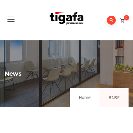
0
News
Home
BNSP