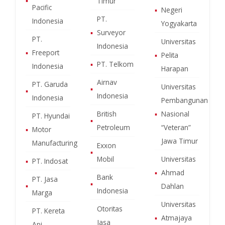
▪
Timur
Pacific
▪
Negeri
PT.
Indonesia
Yogyakarta
▪
Surveyor
PT.
Universitas
Indonesia
▪
Freeport
▪
Pelita
▪
PT. Telkom
Indonesia
Harapan
Airnav
PT. Garuda
Universitas
▪
▪
Indonesia
Indonesia
Pembangunan
British
▪
Nasional
PT. Hyundai
▪
Petroleum
“Veteran”
▪
Motor
Jawa Timur
Manufacturing
Exxon
▪
Mobil
Universitas
▪
PT. Indosat
▪
Ahmad
Bank
PT. Jasa
▪
▪
Dahlan
Indonesia
Marga
Universitas
Otoritas
PT. Kereta
▪
Atmajaya
Jasa
Api