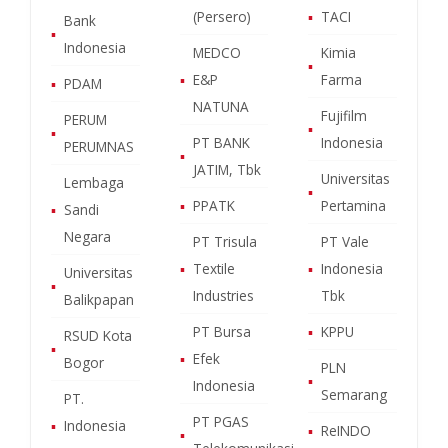
(Persero)
▪
TACI
Bank
▪
Indonesia
MEDCO
Kimia
▪
▪
E&P
Farma
▪
PDAM
NATUNA
Fujifilm
PERUM
▪
▪
PT BANK
Indonesia
PERUMNAS
▪
JATIM, Tbk
Universitas
Lembaga
▪
▪
PPATK
Pertamina
▪
Sandi
Negara
PT Trisula
PT Vale
▪
Textile
▪
Indonesia
Universitas
▪
Industries
Tbk
Balikpapan
PT Bursa
▪
KPPU
RSUD Kota
▪
▪
Efek
Bogor
PLN
▪
Indonesia
Semarang
PT.
PT PGAS
▪
Indonesia
▪
ReINDO
▪