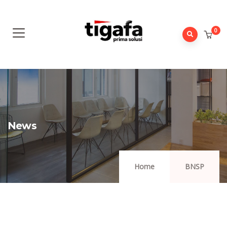
0
News
Home
BNSP