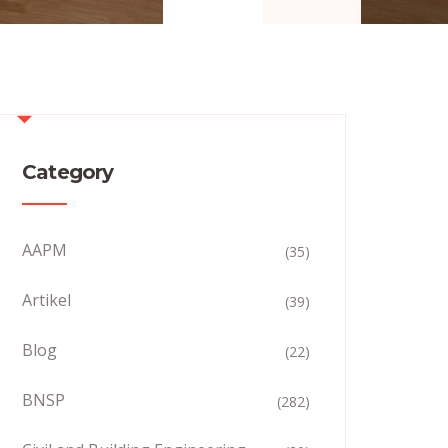
Category
AAPM
(35)
Artikel
(39)
Blog
(22)
BNSP
(282)