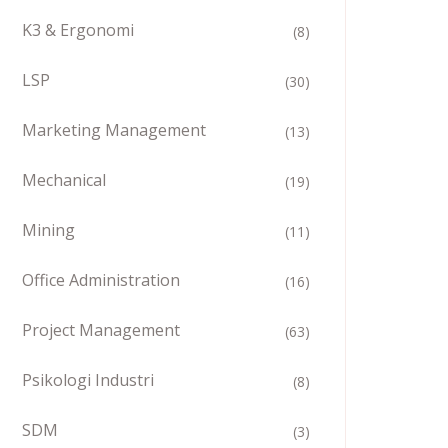
K3 & Ergonomi
(8)
LSP
(30)
Marketing Management
(13)
Mechanical
(19)
Mining
(11)
Office Administration
(16)
Project Management
(63)
Psikologi Industri
(8)
SDM
(3)