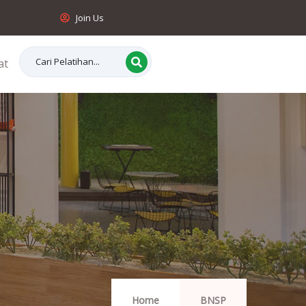
Join Us
at
Home
BNSP