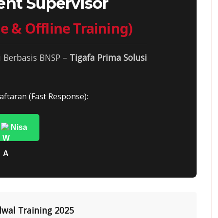
nt Supervisor
e & Offline Training)
i Berbasis BNSP –
Tigafa Prima Solusi
aftaran (Fast Response):
Nisa
dwal Training 2025