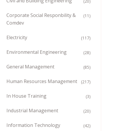
Civil and Building Engineering
(20)
Corporate Social Responbility &
(11)
Comdev
Electricity
(117)
Environmental Engineering
(28)
General Management
(85)
Human Resources Management
(217)
In House Training
(3)
Industrial Management
(20)
Information Technology
(42)