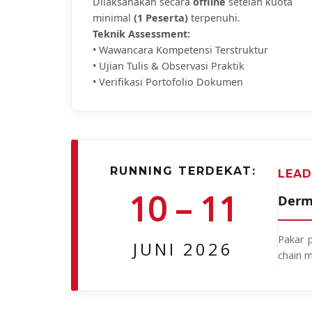
Dilaksanakan secara
offline
setelah kuota
minimal
(1 Peserta)
terpenuhi.
Teknik Assessment:
• Wawancara Kompetensi Terstruktur
• Ujian Tulis & Observasi Praktik
• Verifikasi Portofolio Dokumen
RUNNING TERDEKAT:
LEAD
10 – 11
Derm
Pakar 
JUNI 2026
chain 