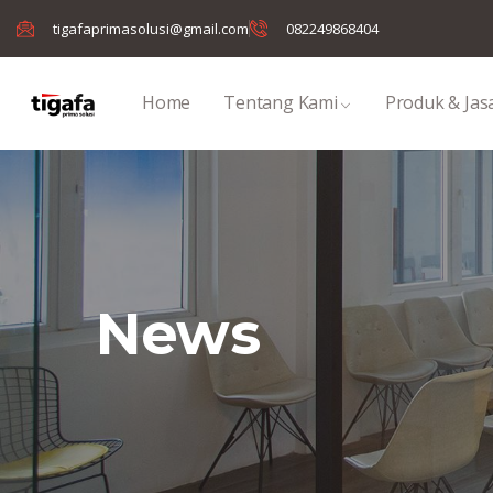
tigafaprimasolusi@gmail.com
082249868404
Home
Tentang Kami
Produk & Jas
News