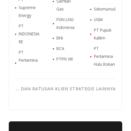
▪
Samtan
▪
Supreme
Gas
▪
Sidomuncul
Energy
PGN LNG
▪
UGM
▪
PT
Indonesia
PT Pupuk
▪
INDONESIA
▪
▪
BNI
Kaltim
RE
▪
BCA
PT
PT
▪
Pertamina
▪
PTPN VIII
Pertamina
▪
Hulu Rokan
… DAN RATUSAN KLIEN STRATEGIS LAINNYA