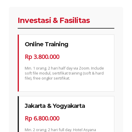
Investasi & Fasilitas
Online Training
Rp 3.800.000
Min. 1 orang. 2 hari half day via Zoom. Include
soft file modul, sertifikat training (soft & hard
file), free ongkir sertifikat.
Jakarta & Yogyakarta
Rp 6.800.000
Min. 2 orang. 2 hari full day. Hotel Asyana