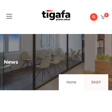
0
News
Home
BNSP