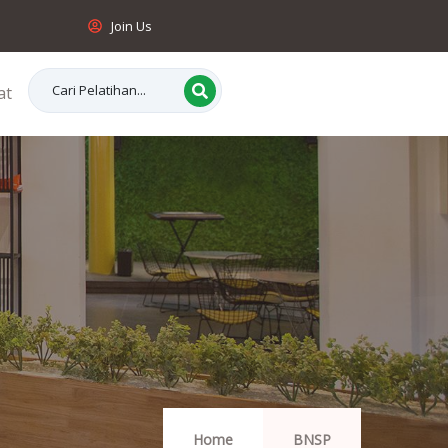
Join Us
at
Home
BNSP