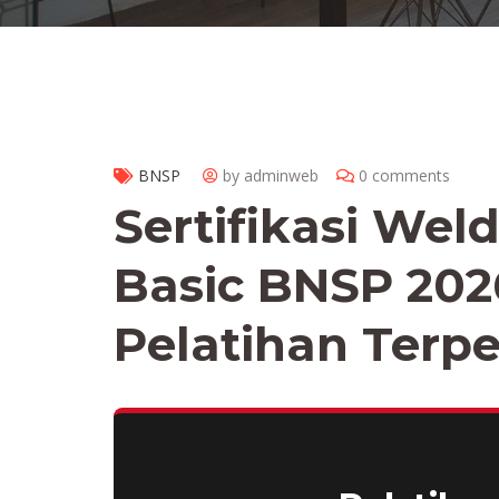
BNSP
by adminweb
0 comments
Sertifikasi Wel
Basic BNSP 202
Pelatihan Terp