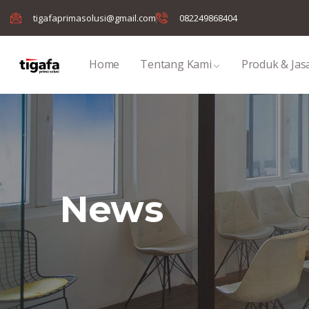
tigafaprimasolusi@gmail.com
082249868404
Home
Tentang Kami
Produk & Jas
News