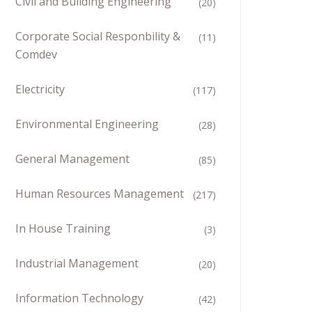
Civil and Building Engineering
(20)
Corporate Social Responbility &
(11)
Comdev
Electricity
(117)
Environmental Engineering
(28)
General Management
(85)
Human Resources Management
(217)
In House Training
(3)
Industrial Management
(20)
Information Technology
(42)