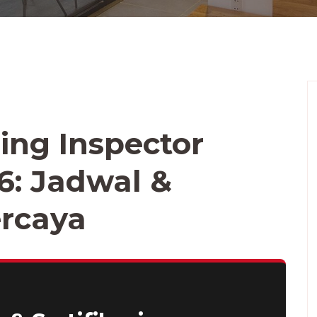
ding Inspector
6: Jadwal &
ercaya