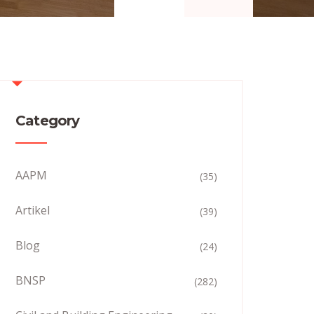
Category
AAPM
(35)
Artikel
(39)
Blog
(24)
BNSP
(282)