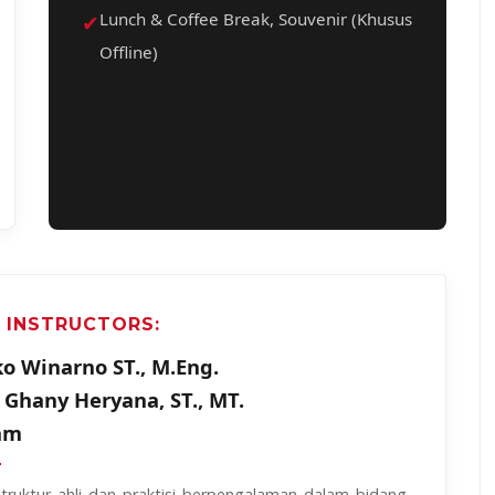
✔
Lunch & Coffee Break, Souvenir (Khusus
Offline)
 INSTRUCTORS:
ko Winarno ST., M.Eng.
r. Ghany Heryana, ST., MT.
am
struktur ahli dan praktisi berpengalaman dalam bidang