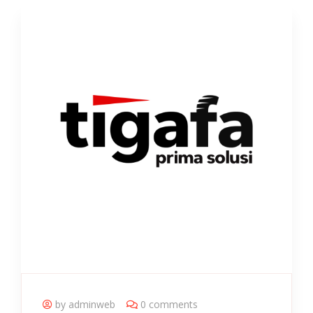
by adminweb
0 comments