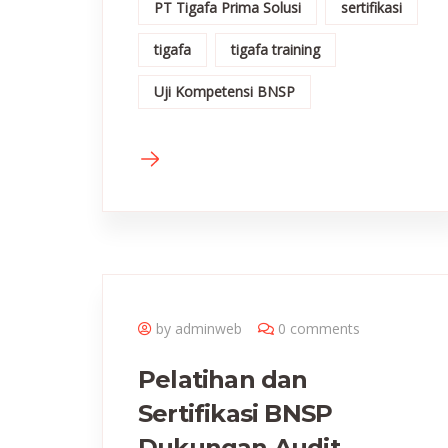
PT Tigafa Prima Solusi
sertifikasi
tigafa
tigafa training
Uji Kompetensi BNSP
by adminweb
0 comments
Pelatihan dan
Sertifikasi BNSP
Dukungan Audit