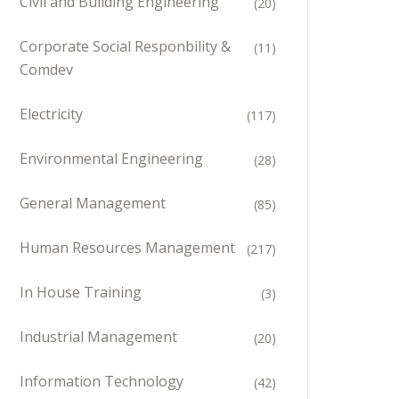
Civil and Building Engineering
(20)
Corporate Social Responbility &
(11)
Comdev
Electricity
(117)
Environmental Engineering
(28)
General Management
(85)
Human Resources Management
(217)
In House Training
(3)
Industrial Management
(20)
Information Technology
(42)