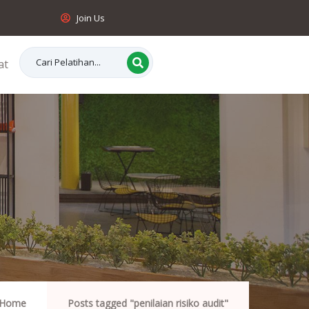
Join Us
at
Home
Posts tagged "penilaian risiko audit"