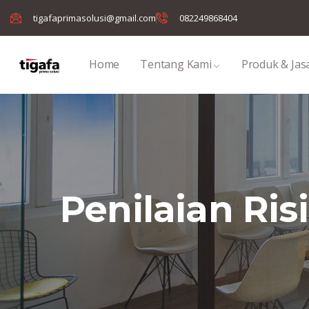
tigafaprimasolusi@gmail.com
082249868404
Home
Tentang Kami
Produk & Jas
Penilaian Ris