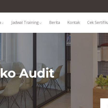
a
Jadwal Training
Berita
Kontak
Cek Sertifik
iko Audit