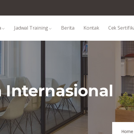
a
Jadwal Training
Berita
Kontak
Cek Sertifik
Internasional
Home