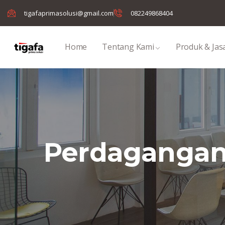
tigafaprimasolusi@gmail.com
082249868404
Home
Tentang Kami
Produk & Jas
Perdagangan 