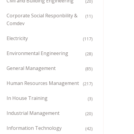
Civil and Building Engineering
(20)
Corporate Social Responbility &
(11)
Comdev
Electricity
(117)
Environmental Engineering
(28)
General Management
(85)
Human Resources Management
(217)
In House Training
(3)
Industrial Management
(20)
Information Technology
(42)