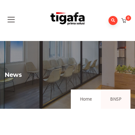
0
News
Home
BNSP