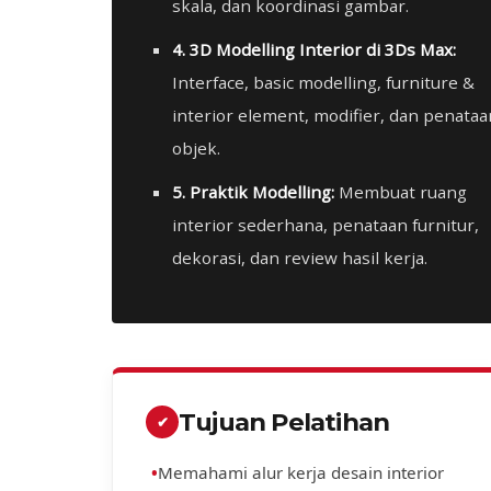
skala, dan koordinasi gambar.
4. 3D Modelling Interior di 3Ds Max:
Interface, basic modelling, furniture &
interior element, modifier, dan penataa
objek.
5. Praktik Modelling:
Membuat ruang
interior sederhana, penataan furnitur,
dekorasi, dan review hasil kerja.
Tujuan Pelatihan
✔
•
Memahami alur kerja desain interior