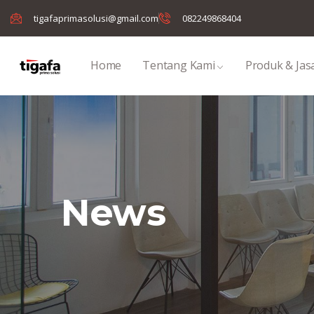
tigafaprimasolusi@gmail.com
082249868404
Home
Tentang Kami
Produk & Jas
News