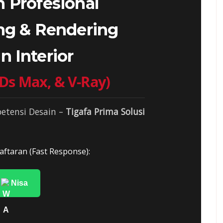
n Profesional
ng & Rendering
n Interior
Ds Max, & V-Ray)
etensi Desain –
Tigafa Prima Solusi
aftaran (Fast Response):
Nisa