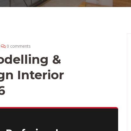
0 comments
odelling &
n Interior
6