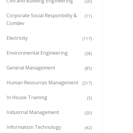
Civil and Building Engineering
(20)
Corporate Social Responbility &
(11)
Comdev
Electricity
(117)
Environmental Engineering
(28)
General Management
(85)
Human Resources Management
(217)
In House Training
(3)
Industrial Management
(20)
Information Technology
(42)