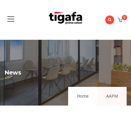
0
News
Home
AAPM