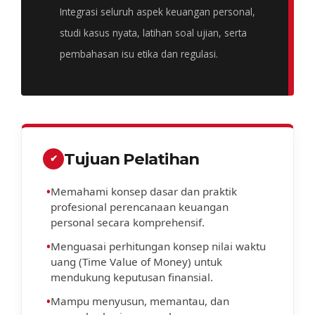
Integrasi seluruh aspek keuangan personal,
studi kasus nyata, latihan soal ujian, serta
pembahasan isu etika dan regulasi.
Tujuan Pelatihan
✔
•
Memahami konsep dasar dan praktik
profesional perencanaan keuangan
personal secara komprehensif.
•
Menguasai perhitungan konsep nilai waktu
uang (Time Value of Money) untuk
mendukung keputusan finansial.
•
Mampu menyusun, memantau, dan