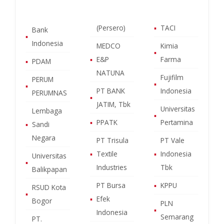
(Persero)
▪
TACI
Bank
▪
Indonesia
MEDCO
Kimia
▪
▪
E&P
Farma
▪
PDAM
NATUNA
Fujifilm
PERUM
▪
▪
PT BANK
Indonesia
PERUMNAS
▪
JATIM, Tbk
Universitas
Lembaga
▪
▪
PPATK
Pertamina
▪
Sandi
Negara
PT Trisula
PT Vale
▪
Textile
▪
Indonesia
Universitas
▪
Industries
Tbk
Balikpapan
PT Bursa
▪
KPPU
RSUD Kota
▪
▪
Efek
Bogor
PLN
▪
Indonesia
Semarang
PT.