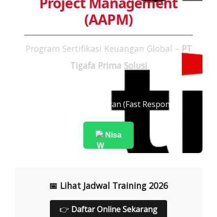
Project Management
(AAPM)
Program Sertifikasi Keuangan Global –
PT
Tigafa Prima Solusi
Konsultasi Pendaftaran (Fast Response):
Nisa
📅 Lihat Jadwal Training 2026
👉
Daftar Online Sekarang