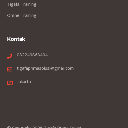
Tigafa Training
Online Training
Kontak
082249868404
tigafaprimasolusi@gmail.com
Jakarta
© Copyright
2026
Tigafa Prima Solusi