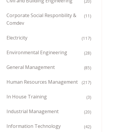
Civil and Building Engineering
(20)
Corporate Social Responbility &
(11)
Comdev
Electricity
(117)
Environmental Engineering
(28)
General Management
(85)
Human Resources Management
(217)
In House Training
(3)
Industrial Management
(20)
Information Technology
(42)