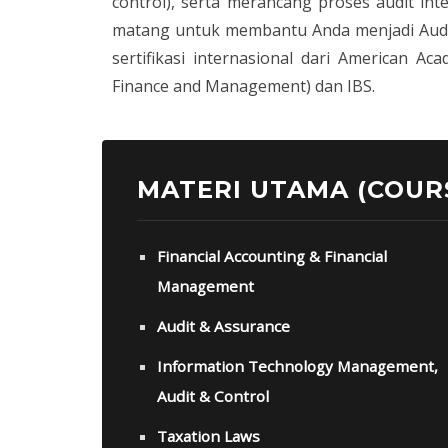
control), serta merancang proses audit inte
matang untuk membantu Anda menjadi Audit
sertifikasi internasional dari American 
Finance and Management) dan IBS.
MATERI UTAMA (COUR
Financial Accounting & Financial
Management
Audit & Assurance
Information Technology Management,
Audit & Control
Taxation Laws