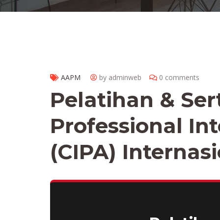
AAPM
by adminweb
0 comments
Pelatihan & Sert
Professional In
(CIPA) Internas