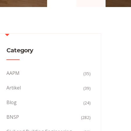
Category
AAPM
(35)
Artikel
(39)
Blog
(24)
BNSP
(282)