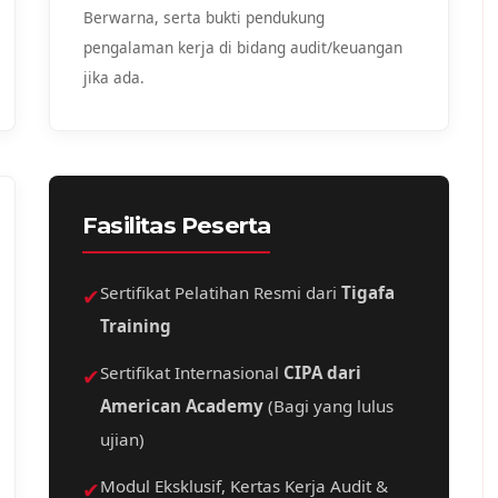
Berwarna, serta bukti pendukung
pengalaman kerja di bidang audit/keuangan
jika ada.
Fasilitas Peserta
✔
Sertifikat Pelatihan Resmi dari
Tigafa
Training
✔
Sertifikat Internasional
CIPA dari
American Academy
(Bagi yang lulus
ujian)
✔
Modul Eksklusif, Kertas Kerja Audit &