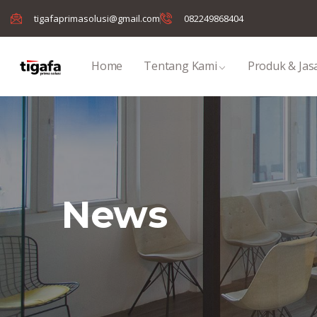
tigafaprimasolusi@gmail.com
082249868404
Home
Tentang Kami
Produk & Jas
News