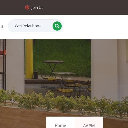
Join Us
at
Home
AAPM