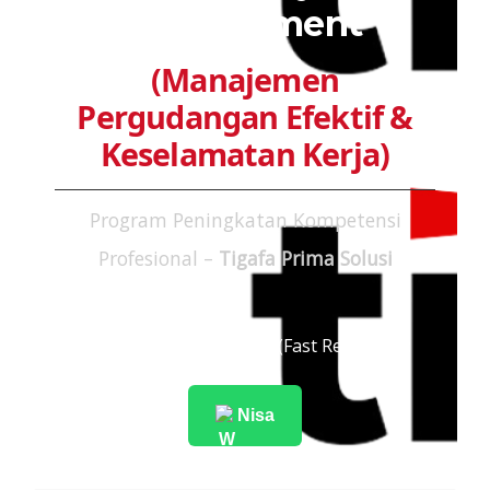
Management
(Manajemen
Pergudangan Efektif &
Keselamatan Kerja)
Program Peningkatan Kompetensi
Profesional –
Tigafa Prima Solusi
Konsultasi Pendaftaran (Fast Response):
Nisa