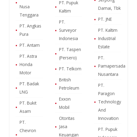
▪
PT. Pupuk
Nusa
▪
Damai, Tbk
Kaltim
Tenggara
▪
PT. JNE
PT.
PT. Angkas
▪
▪
Surveyor
PT. Kaltim
Pura
Indonesia
▪
Industrial
▪
PT. Antam
Estate
PT. Taspen
▪
PT. Astra
(Persero)
PT.
▪
Honda
▪
Pamapersada
▪
PT. Telkom
Motor
Nusantara
British
PT. Badak
▪
PT.
▪
Petroleum
LNG
Paragon
Exxon
▪
Technology
PT. Bukit
▪
▪
Mobil
And
Asam
Otoritas
Innovation
PT.
▪
Jasa
PT. Pupuk
Chevron
▪
Keuangan