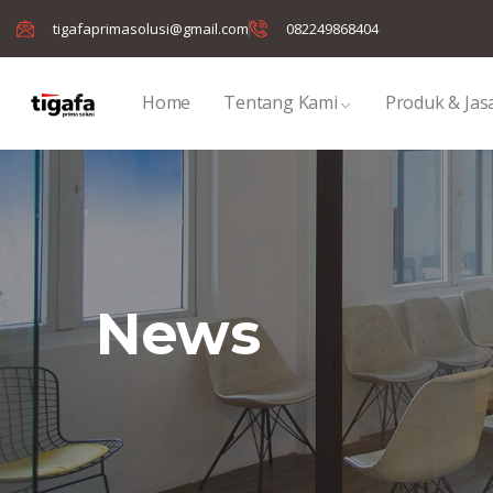
tigafaprimasolusi@gmail.com
082249868404
Home
Tentang Kami
Produk & Jas
News