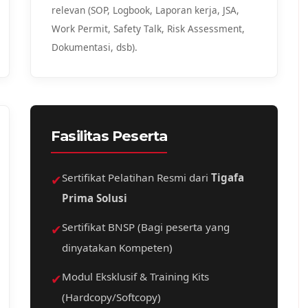
relevan (SOP, Logbook, Laporan kerja, JSA,
Work Permit, Safety Talk, Risk Assessment,
Dokumentasi, dsb).
Fasilitas Peserta
✔
Sertifikat Pelatihan Resmi dari
Tigafa
Prima Solusi
✔
Sertifikat BNSP (Bagi peserta yang
dinyatakan Kompeten)
✔
Modul Eksklusif & Training Kits
(Hardcopy/Softcopy)