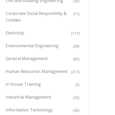
Civil and Building Engineering
(20)
Corporate Social Responbility &
(11)
Comdev
Electricity
(117)
Environmental Engineering
(28)
General Management
(85)
Human Resources Management
(217)
In House Training
(3)
Industrial Management
(20)
Information Technology
(42)