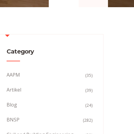
Category
AAPM
(35)
Artikel
(39)
Blog
(24)
BNSP
(282)