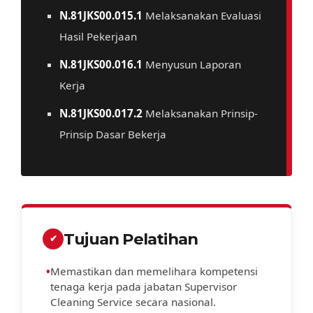
N.81JKS00.015.1
Melaksanakan Evaluasi
Hasil Pekerjaan
N.81JKS00.016.1
Menyusun Laporan
Kerja
N.81JKS00.017.2
Melaksanakan Prinsip-
Prinsip Dasar Bekerja
Tujuan Pelatihan
✔
•
Memastikan dan memelihara kompetensi
tenaga kerja pada jabatan Supervisor
Cleaning Service secara nasional.