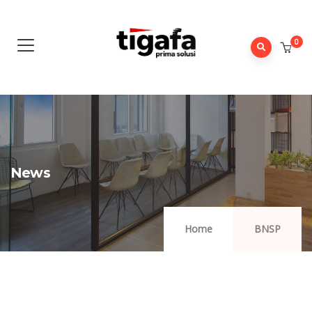
0
News
Home
BNSP