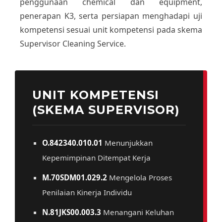
penggunaan chemical dan equipment,
penerapan K3, serta persiapan menghadapi uji
kompetensi sesuai unit kompetensi pada skema
Supervisor Cleaning Service.
UNIT KOMPETENSI
(SKEMA SUPERVISOR)
O.842340.010.01
Menunjukkan
Kepemimpinan Ditempat Kerja
M.70SDM01.029.2
Mengelola Proses
Penilaian Kinerja Individu
N.81JKS00.003.3
Menangani Keluhan