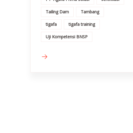
Tailing Dam
Tambang
tigafa
tigafa training
Uji Kompetensi BNSP