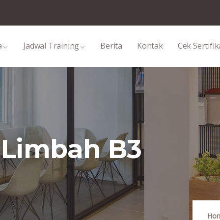
a
Jadwal Training
Berita
Kontak
Cek Sertifik
Limbah B3
Ho