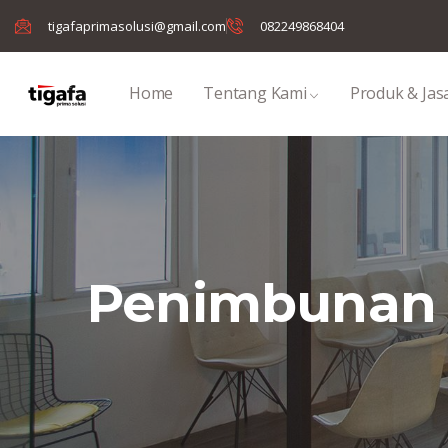
tigafaprimasolusi@gmail.com
082249868404
Home
Tentang Kami
Produk & Jas
Penimbunan 