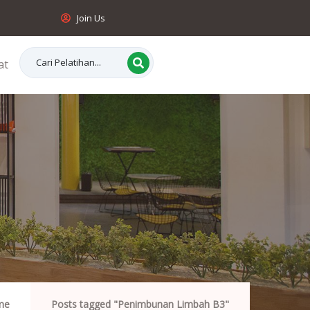
Join Us
at
me
Posts tagged "Penimbunan Limbah B3"