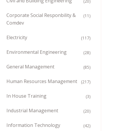
Civil and Building Engineering
(20)
Corporate Social Responbility &
(11)
Comdev
Electricity
(117)
Environmental Engineering
(28)
General Management
(85)
Human Resources Management
(217)
In House Training
(3)
Industrial Management
(20)
Information Technology
(42)