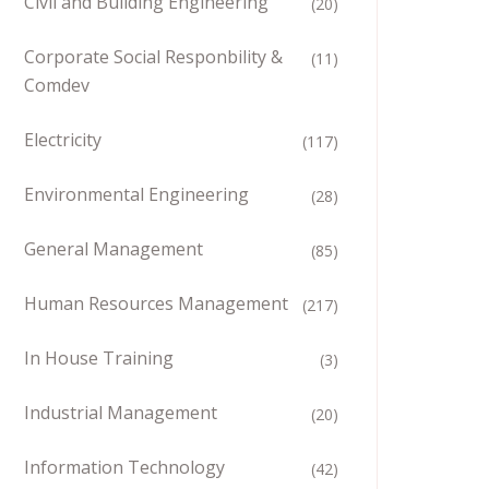
Civil and Building Engineering
(20)
Corporate Social Responbility &
(11)
Comdev
Electricity
(117)
Environmental Engineering
(28)
General Management
(85)
Human Resources Management
(217)
In House Training
(3)
Industrial Management
(20)
Information Technology
(42)