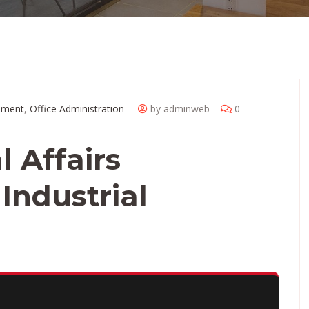
ement
,
Office Administration
by adminweb
0
l Affairs
ndustrial