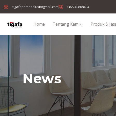
tigafaprimasolusi@gmail.com
082249868404
Home
Tentang Kami
Produk & Jas
News