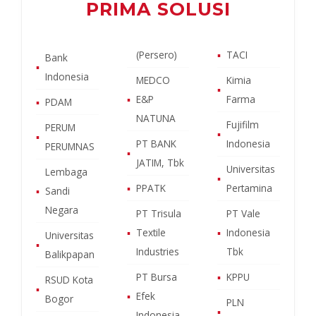
PRIMA SOLUSI
(Persero)
▪
TACI
Bank
▪
Indonesia
MEDCO
Kimia
▪
▪
E&P
Farma
▪
PDAM
NATUNA
Fujifilm
PERUM
▪
▪
PT BANK
Indonesia
PERUMNAS
▪
JATIM, Tbk
Universitas
Lembaga
▪
▪
PPATK
Pertamina
▪
Sandi
Negara
PT Trisula
PT Vale
▪
Textile
▪
Indonesia
Universitas
▪
Industries
Tbk
Balikpapan
PT Bursa
▪
KPPU
RSUD Kota
▪
▪
Efek
Bogor
PLN
▪
Indonesia