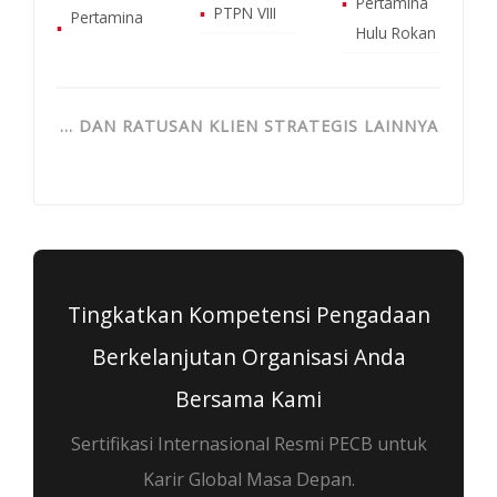
▪
Pertamina
▪
PTPN VIII
Pertamina
▪
Hulu Rokan
… DAN RATUSAN KLIEN STRATEGIS LAINNYA
Tingkatkan Kompetensi Pengadaan
Berkelanjutan Organisasi Anda
Bersama Kami
Sertifikasi Internasional Resmi PECB untuk
Karir Global Masa Depan.