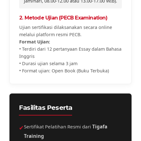
jam/hari, 08.00-12.00 atau 13.00-17.00 WIB).
2. Metode Ujian (PECB Examination)
Ujian sertifikasi dilaksanakan secara online
melalui platform resmi PECB.
Format Ujian:
• Terdiri dari 12 pertanyaan Essay dalam Bahasa
Inggris
• Durasi ujian selama 3 jam
• Format ujian: Open Book (Buku Terbuka)
Fasilitas Peserta
✔
Sertifikat Pelatihan Resmi dari
Tigafa
Training